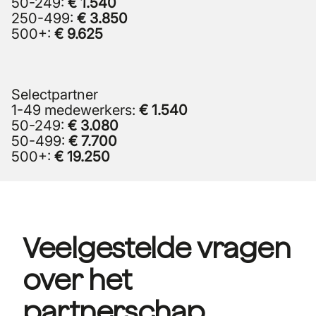
50-249:
€ 1.540
250-499:
€ 3.850
500+:
€ 9.625
Selectpartner
1-49 medewerkers:
€ 1.540
50-249:
€ 3.080
50-499:
€ 7.700
500+:
€ 19.250
Veelgestelde vragen
over het
partnerschap