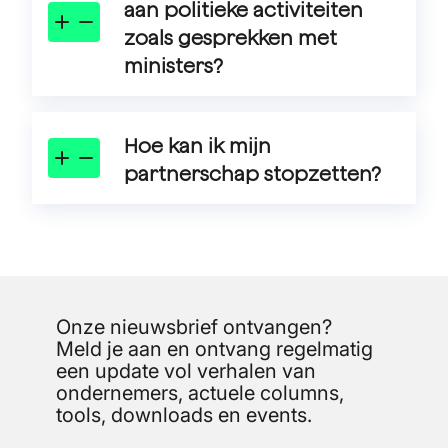
aan politieke activiteiten
zoals gesprekken met
ministers?
In onze public affairs-
activiteiten (Advocacy)
vertegenwoordigen wij al
Hoe kan ik mijn
onze partners. Wanneer we
partnerschap stopzetten?
in gesprek gaan met politici
Voor het opzeggen hanteren
in Den Haag of Brussel
wij een opzegtermijn van drie
betrekken we bij voorkeur
maanden. Wanneer je vóór 1
selectpartners.
oktober opzegt, wordt je
partnerschap vanaf het
eerstvolgende kalenderjaar
Onze nieuwsbrief ontvangen?
stopgezet. Meer informatie
Meld je aan en ontvang regelmatig
en om je partnerschap
een update vol verhalen van
beëindigen:
ga naar deze
ondernemers, actuele columns,
pagina
.
tools, downloads en events.