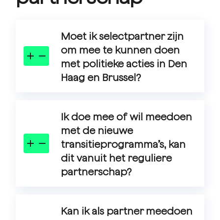
Moet ik selectpartner zijn
om mee te kunnen doen
met politieke acties in Den
Haag en Brussel?
In onze Advocacy-
activiteiten brengen we
organisaties in contact met
Ik doe mee of wil meedoen
politici en beleidsmakers.
met de nieuwe
Hierbij betrekken we bij
transitieprogramma’s, kan
voorkeur onze
dit vanuit het reguliere
selectpartners. Dit zijn vaak
de koplopers binnen ons
partnerschap?
partnernetwerk.
Ja, je kunt als partner
deelnemen aan de
transitieprogramma’s.
Kan ik als partner meedoen