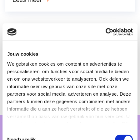
Deze bedrijven zijn al
partner
Jouw cookies
We gebruiken cookies om content en advertenties te
personaliseren, om functies voor social media te bieden
en om ons websiteverkeer te analyseren. Ook delen we
Bij Future Up zijn alle partners die het
informatie over uw gebruik van onze site met onze
voedselsysteem in positieve zin willen
partners voor social media, adverteren en analyse. Deze
veranderen vertegenwoordigd. Samen
partners kunnen deze gegevens combineren met andere
informatie die u aan ze heeft verstrekt of die ze hebben
maken we een toekomstbestendig
verzameld op basis van uw gebruik van hun services. U
voedselsysteem.
gaat akkoord met onze cookies als u onze website blijft
gebruiken.
Michiel Roodenburg
Toestemmingsselectie
Co-founder Crisp
Noodzakelijk