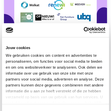
Jouw cookies
We gebruiken cookies om content en advertenties te
personaliseren, om functies voor social media te bieden
en om ons websiteverkeer te analyseren. Ook delen we
informatie over uw gebruik van onze site met onze
partners voor social media, adverteren en analyse. Deze
partners kunnen deze gegevens combineren met andere
Future Up pleit met 20
informatie die u aan ze heeft verstrekt of die ze hebben
bedrijven en organisaties voor
verzameld op basis van uw gebruik van hun services. U
meer duurzame en lokale
gaat akkoord met onze cookies als u onze website blijft
grondstoffen
gebruiken.
Toestemmingsselectie