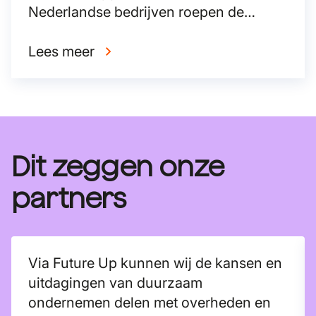
Nederlandse bedrijven roepen de
formerende partijen op te kiezen voor
de economie van de toekomst.
Lees meer
Dit zeggen onze
partners
Via Future Up kunnen wij de kansen en
uitdagingen van duurzaam
ondernemen delen met overheden en