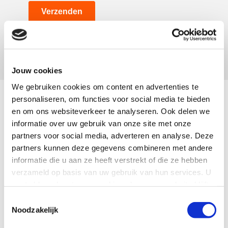
Jouw cookies
We gebruiken cookies om content en advertenties te
personaliseren, om functies voor social media te bieden
en om ons websiteverkeer te analyseren. Ook delen we
Meer informatie?
informatie over uw gebruik van onze site met onze
partners voor social media, adverteren en analyse. Deze
Wil je met jouw bedrijf (minder dan 250
partners kunnen deze gegevens combineren met andere
medewerkers) bijdragen aan een duurzame
informatie die u aan ze heeft verstrekt of die ze hebben
en toekomstbestendige economie? Plan dan
verzameld op basis van uw gebruik van hun services. U
een vrijblijvend kennismakingsgesprek in via
gaat akkoord met onze cookies als u onze website blijft
de onderstaande knop en ontdek wat
gebruiken.
mogelijk is.
Toestemmingsselectie
Noodzakelijk