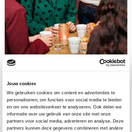
ESG Days 2026: building
tomorrow's business
Jouw cookies
We gebruiken cookies om content en advertenties te
personaliseren, om functies voor social media te bieden
Sluit aan bij leiders, experts en
en om ons websiteverkeer te analyseren. Ook delen we
ondernemers die duurzaamheid
informatie over uw gebruik van onze site met onze
inzetten als veerkrachtige strategie.
partners voor social media, adverteren en analyse. Deze
partners kunnen deze gegevens combineren met andere
Dinsdag 3
november 2026