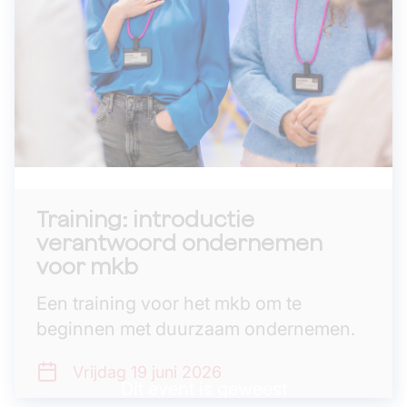
Training: introductie
verantwoord ondernemen
voor mkb
Een training voor het mkb om te
beginnen met duurzaam ondernemen.
Vrijdag 19
juni 2026
Dit event is geweest