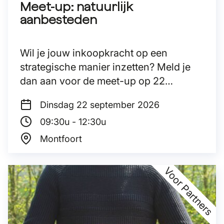
Meet-up: natuurlijk
aanbesteden
Wil je jouw inkoopkracht op een
strategische manier inzetten? Meld je
dan aan voor de meet-up op 22
september en help ons mee het nieuwe
Dinsdag 22
september 2026
programma over natuurlijk aanbesteden
09:30u - 12:30u
vorm te geven.
Montfoort
Voor Partners