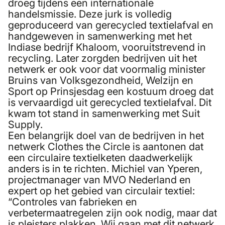
droeg tijdens een internationale
handelsmissie. Deze jurk is volledig
geproduceerd van gerecycled textielafval en
handgeweven in samenwerking met het
Indiase bedrijf Khaloom, vooruitstrevend in
recycling. Later zorgden bedrijven uit het
netwerk er ook voor dat voormalig minister
Bruins van Volksgezondheid, Welzijn en
Sport op Prinsjesdag een kostuum droeg dat
is vervaardigd uit gerecycled textielafval. Dit
kwam tot stand in samenwerking met Suit
Supply.
Een belangrijk doel van de bedrijven in het
netwerk Clothes the Circle is aantonen dat
een circulaire textielketen daadwerkelijk
anders is in te richten. Michiel van Yperen,
projectmanager van MVO Nederland en
expert op het gebied van circulair textiel:
“Controles van fabrieken en
verbetermaatregelen zijn ook nodig, maar dat
is pleisters plakken. Wij gaan met dit netwerk