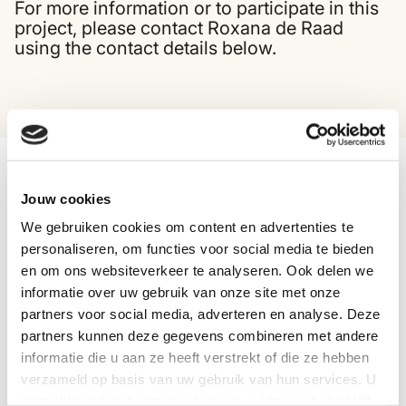
For more information or to participate in this
project, please contact Roxana de Raad
using the contact details below.
Contact
Jouw cookies
Neem contact op met Roxana via
r.deraad@mvonederland.nl.
We gebruiken cookies om content en advertenties te
personaliseren, om functies voor social media te bieden
en om ons websiteverkeer te analyseren. Ook delen we
informatie over uw gebruik van onze site met onze
partners voor social media, adverteren en analyse. Deze
partners kunnen deze gegevens combineren met andere
informatie die u aan ze heeft verstrekt of die ze hebben
verzameld op basis van uw gebruik van hun services. U
gaat akkoord met onze cookies als u onze website blijft