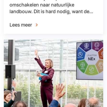
omschakelen naar natuurlijke
landbouw. Dit is hard nodig, want de
landbouw is bij uitstek de sector die
klimaatverandering kan remmen en de
Lees meer
watercyclus en ecosystemen kan
herstellen.