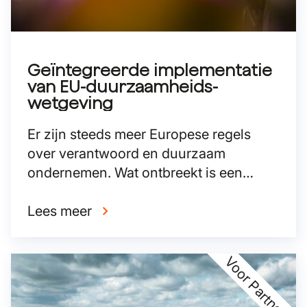
Geïntegreerde implementatie
van EU-duurzaamheids-
wetgeving
Er zijn steeds meer Europese regels
over verantwoord en duurzaam
ondernemen. Wat ontbreekt is een
geïntegreerde aanpak van de
bestaande duurzaamheidsregels.
Lees meer
Voor Partners