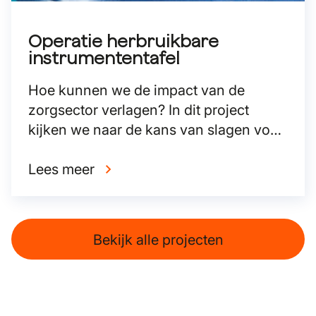
Operatie herbruikbare
instrumententafel
Hoe kunnen we de impact van de
zorgsector verlagen? In dit project
kijken we naar de kans van slagen voor
een circulaire model voor
instrumententafels in de operatiekamer.
Lees meer
Bekijk alle projecten