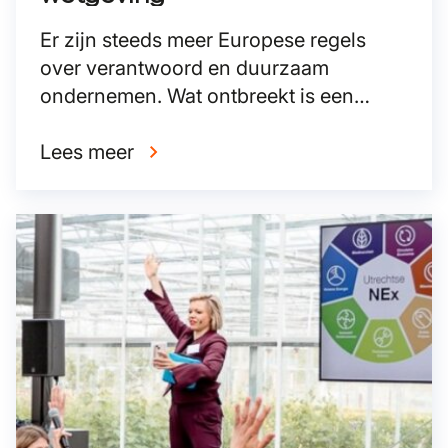
Er zijn steeds meer Europese regels
over verantwoord en duurzaam
ondernemen. Wat ontbreekt is een
geïntegreerde aanpak van de
bestaande duurzaamheidsregels.
Lees meer