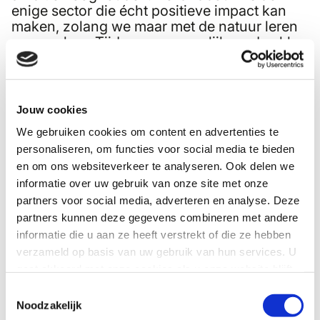
enige sector die écht positieve impact kan
maken, zolang we maar met de natuur leren
meewerken. Tijd om gezamenlijk op de akker
de omschakeling naar natuurlijke landbouw
te realiseren.
Podcast
Luister ook onze podcast over natuurlijk
Jouw cookies
landbouw met Ingrid Jansen, directeur van
We gebruiken cookies om content en advertenties te
Stimuland, en Gerard Teuling, sectormanager
personaliseren, om functies voor social media te bieden
agrifood bij Future Up. Presentatie: Michel
van Kats.
en om ons websiteverkeer te analyseren. Ook delen we
informatie over uw gebruik van onze site met onze
partners voor social media, adverteren en analyse. Deze
partners kunnen deze gegevens combineren met andere
informatie die u aan ze heeft verstrekt of die ze hebben
verzameld op basis van uw gebruik van hun services. U
gaat akkoord met onze cookies als u onze website blijft
gebruiken.
Toestemmingsselectie
Noodzakelijk