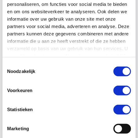
personaliseren, om functies voor social media te bieden
en om ons websiteverkeer te analyseren. Ook delen we
informatie over uw gebruik van onze site met onze
partners voor social media, adverteren en analyse. Deze
partners kunnen deze gegevens combineren met andere
informatie die u aan ze heeft verstrekt of die ze hebben
verzameld op basis van uw gebruik van hun services. U
gaat akkoord met onze cookies als u onze website blijft
gebruiken.
Toestemmingsselectie
Noodzakelijk
Voorkeuren
Statistieken
Large Company Connect Live:
hot topics voor grote bedrijven
Marketing