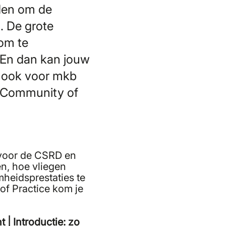
eden om de
. De grote
 om te
. En dan kan jouw
D ook voor mkb
de Community of
 voor de CSRD en
en, hoe vliegen
mheidsprestaties te
of Practice kom je
t |
Introductie: zo