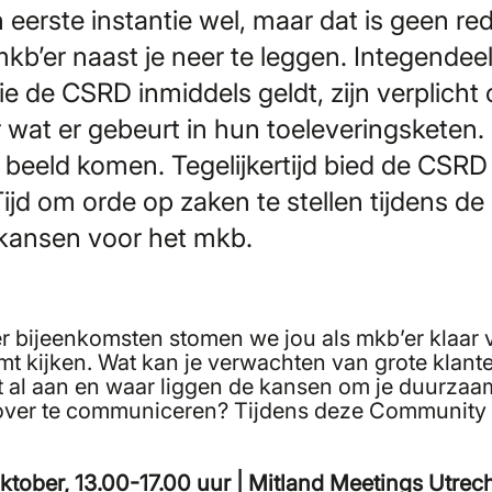
eerste instantie wel, maar dat is geen r
mkb’er naast je neer te leggen. Integendeel
ie de CSRD inmiddels geldt, zijn verplicht
 wat er gebeurt in hun toeleveringsketen
n beeld komen. Tegelijkertijd bied de CSR
Tijd om orde op zaken te stellen tijdens 
kansen voor het mkb.
ier bijeenkomsten stomen we jou als mkb’er klaar
omt kijken. Wat kan je verwachten van grote klant
t al aan en waar liggen de kansen om je duurzaa
 over te communiceren? Tijdens deze Community 
oktober, 13.00-17.00 uur | Mitland Meetings Utrech