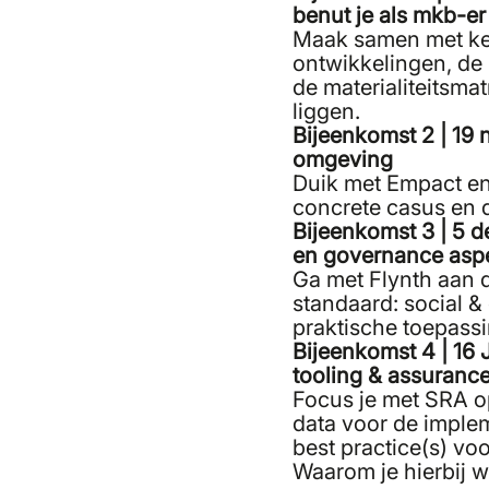
benut je als mkb-e
Maak samen met ken
ontwikkelingen, de 
de materialiteitsma
liggen.
Bijeenkomst 2 | 19 
omgeving
Duik met Empact en 
concrete casus en d
Bijeenkomst 3 | 5 de
en governance as
Ga met Flynth aan d
standaard: social 
praktische toepass
Bijeenkomst 4 | 16 
tooling & assuranc
Focus je met SRA o
data voor de implem
best practice(s) voo
Waarom je hierbij wi