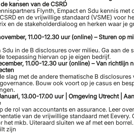
r de kansen van de CSRD
nispartners Flynth, Empact en Sdu kennis met 
CSRD en de vrijwillige standaard (VSME) voor het
trix en de stakeholderdialoog en herken waar je 
november, 11.00-12.30 uur (online) – Sturen op mil
Sdu in de B disclosures over milieu. Ga aan de 
e toepassing hiervan op je eigen bedrijf.
cember, 11.00-12.30 uur (online) – Van richtlijn na
pecten
e slag met de andere thematische B disclosures v
& governance. Bouw ook voort op je casus en bes
ingen.
Januari, 13.00-17.00 uur | Omgeving Utrecht | Aan
e
p de rol van accountants en assurance. Leer ove
entatie van de vrijwillige standaard met Eevery. 
r het mkb. Uiteraard sluiten we af met een borrel.
lt zijn