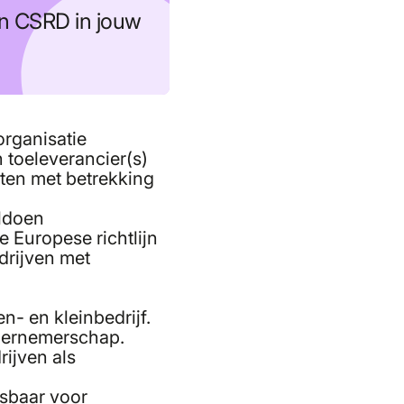
an CSRD in jouw
organisatie
 toeleverancier(s)
nten met betrekking
oldoen
 Europese richtlijn
drijven met
- en kleinbedrijf.
ndernemerschap.
rijven als
asbaar voor