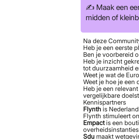
✍️ Maak een eer
midden of kleinbe
Na deze Community 
Heb je een eerste 
Ben je voorbereid o
Heb je inzicht gekr
tot duurzaamheid 
Weet je wat de Eur
Weet je hoe je een 
Heb je een relevant
vergelijkbare doels
Kennispartners
Flynth
is Nederlands
Flynth stimuleert 
Empact
is een bout
overheidsinstanties
Sdu
maakt wetgevin