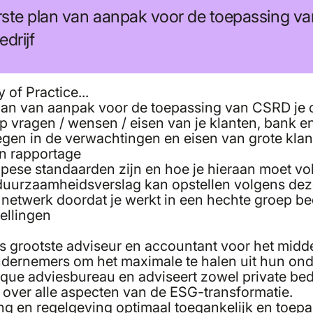
ste plan van aanpak voor de toepassing v
drijf
of Practice...
plan van aanpak voor de toepassing van CSRD je 
p vragen / wensen / eisen van je klanten, bank en
egen in de verwachtingen en eisen van grote kla
en rapportage
opese standaarden zijn en hoe je hieraan moet v
duurzaamheidsverslag kan opstellen volgens deze
 netwerk doordat je werkt in een hechte groep be
tellingen
 grootste adviseur en accountant voor het midden
ondernemers om het maximale te halen uit hun o
ique adviesbureau en adviseert zowel private bed
 over alle aspecten van de ESG-transformatie.
g en regelgeving optimaal toegankelijk en toep