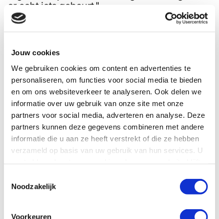
er echt iets gebeurt."
Wat is het verschil met een klassieke
handelsmissie?
"Bij een handelsmissie draait het vaak om
afzetmarkten en groei. Deze missie richt zich
Jouw cookies
op ketenkansen. Hoe maak je je keten
We gebruiken cookies om content en advertenties te
toekomstbestendig? En met wie kun je daarin
samenwerken? We kijken niet alleen naar
personaliseren, om functies voor social media te bieden
nieuwe toeleveranciers, maar ook naar
en om ons websiteverkeer te analyseren. Ook delen we
partners voor verbetertrajecten. Denk aan
informatie over uw gebruik van onze site met onze
betere arbeidsomstandigheden of lagere
partners voor social media, adverteren en analyse. Deze
klimaatimpact."
partners kunnen deze gegevens combineren met andere
Hoe ziet de missie naar Colombia eruit?
informatie die u aan ze heeft verstrekt of die ze hebben
"In maart 2026 gaan we met Nederlandse
verzameld op basis van uw gebruik van hun services. U
bedrijven uit de voedsel- en agrifoodsector
gaat akkoord met onze cookies als u onze website blijft
naar Colombia. Vijf dagen lang bezoeken we
gebruiken.
boeren, coöperaties en duurzame
Toestemmingsselectie
Noodzakelijk
producenten. We koppelen bedrijven aan
potentiële partners en gaan in gesprek met
ngo’s en overheden. Alles draait om leren,
Voorkeuren