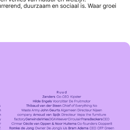
en die goed
rrerend, duurzaam en sociaal is. Waar groei
n mensen.
en die gaan