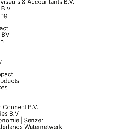
iseurs & Accountants B.V.
 B.V.
ing
act
k BV
gn
y
mpact
roducts
ces
r Connect B.V.
ies B.V.
conomie | Senzer
ederlands Waternetwerk