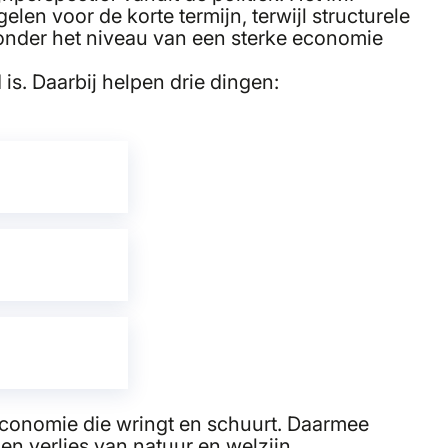
en voor de korte termijn, terwijl structurele
onder het niveau van een sterke economie
s. Daarbij helpen drie dingen:
elvrije
aratie, bio-
sche
 we onze
komst
m in
t en
rd wordt
r mens- en
n geven aan
 in
ls ultra
 economie die wringt en schuurt. Daarmee
s voor
n verlies van natuur en welzijn.