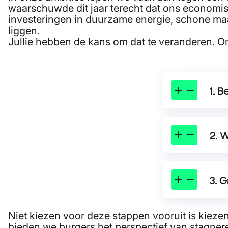
waarschuwde dit jaar terecht dat ons economisch
investeringen in duurzame energie, schone ma
liggen.
Jullie hebben de kans om dat te veranderen. O
1. 
Zod
eco
bas
2. 
zel
emi
Zod
Dra
kun
str
vru
3. 
gew
nat
Zod
Zet
eer
Niet kiezen voor deze stappen vooruit is kieze
nat
fas
bieden we burgers het perspectief van stagnere