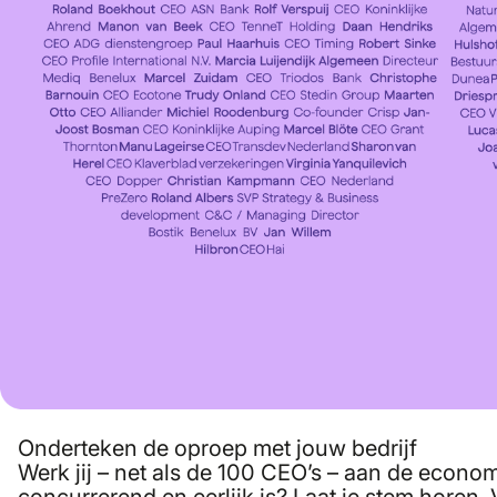
Onderteken de oproep met jouw bedrijf
Werk jij – net als de 100 CEO’s – aan de econo