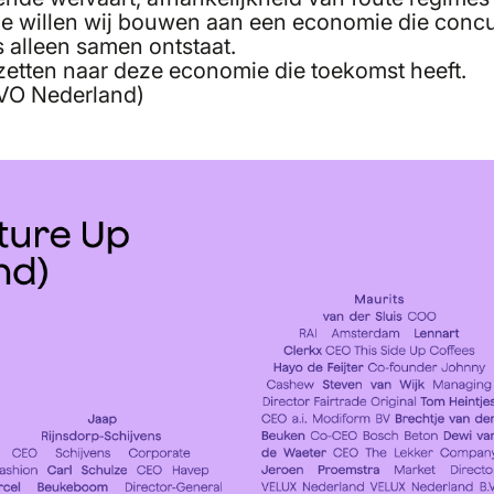
antwoorde ketens, leefbare inkomens en bedrijv
lie willen wij bouwen aan een economie die concu
gen voor de ontwikkeling en het welzijn van hu
 alleen samen ontstaat.
ut Europese en nationale wetgeving om bedrijv
 zetten naar deze economie die toekomst heeft.
r kwaliteit concurrerender te maken.
VO Nederland)