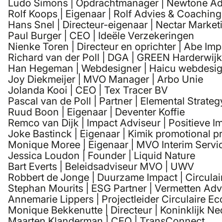
Ludo Simons | Opdrachtmanager | Newtone Adv
Rolf Koops | Eigenaar | Rolf Advies & Coaching
Hans Snel | Directeur-eigenaar | Nectar Market
Paul Burger | CEO | Ideële Verzekeringen
Nienke Toren | Directeur en oprichter | Abe Imp
Richard van der Poll | DGA | GREEN Harderwij
Han Hegeman | Webdesigner | Haicu webdesi
Joy Diekmeijer | MVO Manager | Arbo Unie
Jolanda Kooi | CEO | Tex Tracer BV
Pascal van de Poll | Partner | Elemental Strateg
Ruud Boon | Eigenaar | Deventer Koffie
Remco van Dijk | Impact Adviseur | Positieve I
Joke Bastinck | Eigenaar | Kimik promotional p
Monique Moree | Eigenaar | MVO Interim Servi
Jessica Loudon | Founder | Liquid Nature
Bart Everts | Beleidsadviseur MVO | UWV
Robbert de Jonge | Duurzame Impact | Circulai
Stephan Mourits | ESG Partner | Vermetten Adv
Annemarie Lippers | Projectleider Circulaire E
Monique Bekkenutte | Directeur | Koninklijk N
Maarten Klanderman | CEO | TransConnect