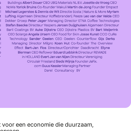
est voor een economie die duurzaam,