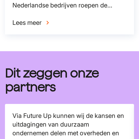
Nederlandse bedrijven roepen de
formerende partijen op te kiezen voor
de economie van de toekomst.
Lees meer
Dit zeggen onze
partners
Via Future Up kunnen wij de kansen en
uitdagingen van duurzaam
ondernemen delen met overheden en