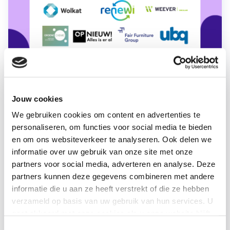
Jouw cookies
We gebruiken cookies om content en advertenties te
personaliseren, om functies voor social media te bieden
en om ons websiteverkeer te analyseren. Ook delen we
informatie over uw gebruik van onze site met onze
partners voor social media, adverteren en analyse. Deze
partners kunnen deze gegevens combineren met andere
Future Up pleit met 20
informatie die u aan ze heeft verstrekt of die ze hebben
bedrijven en organisaties voor
verzameld op basis van uw gebruik van hun services. U
meer duurzame en lokale
gaat akkoord met onze cookies als u onze website blijft
grondstoffen
gebruiken.
Toestemmingsselectie